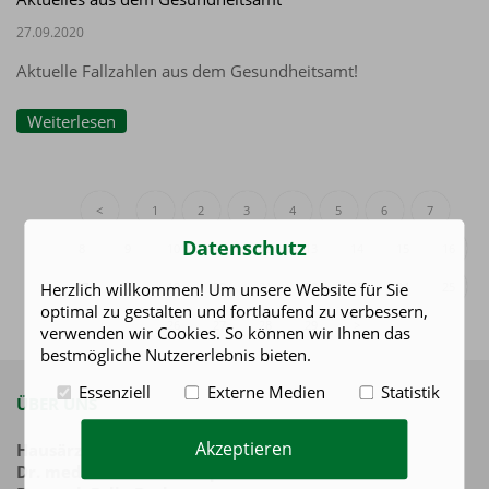
27.09.2020
Aktuelle Fallzahlen aus dem Gesundheitsamt!
Weiterlesen
<
1
2
3
4
5
6
7
Datenschutz
8
9
10
11
12
13
14
15
16
Herzlich willkommen! Um unsere Website für Sie
17
18
19
20
21
22
23
24
25
optimal zu gestalten und fortlaufend zu verbessern,
26
27
28
29
>
verwenden wir Cookies. So können wir Ihnen das
bestmögliche Nutzererlebnis bieten.
Essenziell
Externe Medien
Statistik
ÜBER UNS
Akzeptieren
Hausärztliche Praxis
Dr. med. Bernd Brokamp