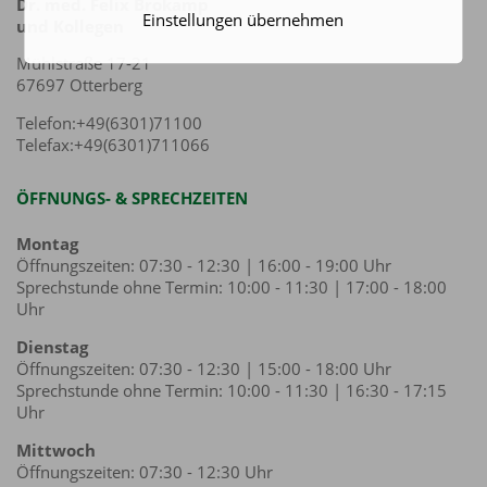
Dr. med. Felix Brokamp
Einstellungen übernehmen
und Kollegen
Mühlstraße 17-21
67697 Otterberg
Telefon:+49(6301)71100
Telefax:+49(6301)711066
ÖFFNUNGS- & SPRECHZEITEN
Montag
Öffnungszeiten: 07:30 - 12:30 | 16:00 - 19:00 Uhr
Sprechstunde ohne Termin: 10:00 - 11:30 | 17:00 - 18:00
Uhr
Dienstag
Öffnungszeiten: 07:30 - 12:30 | 15:00 - 18:00 Uhr
Sprechstunde ohne Termin: 10:00 - 11:30 | 16:30 - 17:15
Uhr
Mittwoch
Öffnungszeiten: 07:30 - 12:30 Uhr