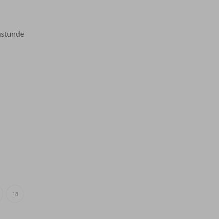
chstunde
18