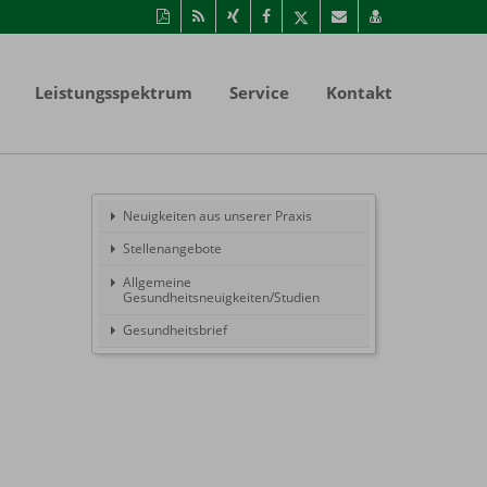
Diese
RSS-
Auf
Auf
Auf
Per
vCard
Seite
Feed
Xing
Facebook
Twitter
Mail
speichern
als
mitteilen
teilen
teilen
empfehlen
PDF
Leistungsspektrum
Service
Kontakt
drucken
Neuigkeiten aus unserer Praxis
Stellenangebote
Allgemeine
Gesundheitsneuigkeiten/Studien
Gesundheitsbrief