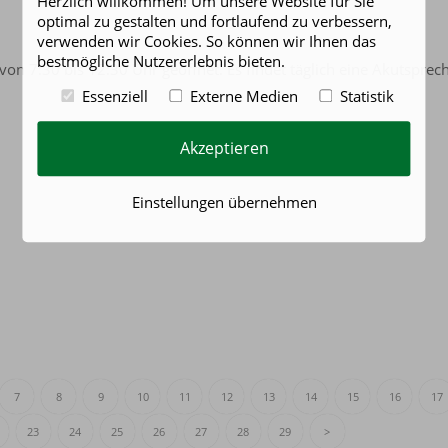
Herzlich willkommen! Um unsere Website für Sie
optimal zu gestalten und fortlaufend zu verbessern,
verwenden wir Cookies. So können wir Ihnen das
bestmögliche Nutzererlebnis bieten.
von 7:30 bis 12:30 Uhr geöffnet. Es findet täglich eine Akutspre
Essenziell
Externe Medien
Statistik
Akzeptieren
Einstellungen übernehmen
7
8
9
10
11
12
13
14
15
16
17
23
24
25
26
27
28
29
>