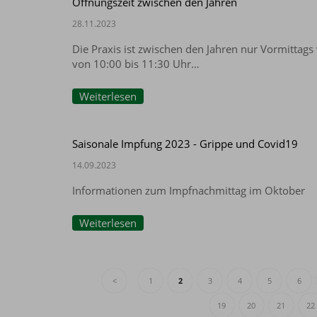
Öffnungszeit zwischen den Jahren
28.11.2023
Die Praxis ist zwischen den Jahren nur Vormittags 
von 10:00 bis 11:30 Uhr…
Weiterlesen
Saisonale Impfung 2023 - Grippe und Covid19
14.09.2023
Informationen zum Impfnachmittag im Oktober
Weiterlesen
<
1
2
3
4
5
6
19
20
21
22