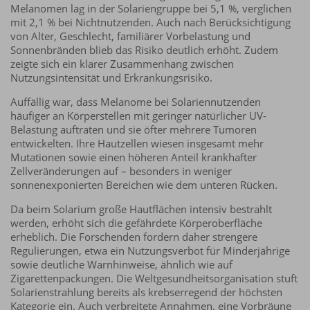
Melanomen lag in der Solariengruppe bei 5,1 %, verglichen
mit 2,1 % bei Nichtnutzenden. Auch nach Berücksichtigung
von Alter, Geschlecht, familiärer Vorbelastung und
Sonnenbränden blieb das Risiko deutlich erhöht. Zudem
zeigte sich ein klarer Zusammenhang zwischen
Nutzungsintensität und Erkrankungsrisiko.
Auffällig war, dass Melanome bei Solariennutzenden
häufiger an Körperstellen mit geringer natürlicher UV-
Belastung auftraten und sie öfter mehrere Tumoren
entwickelten. Ihre Hautzellen wiesen insgesamt mehr
Mutationen sowie einen höheren Anteil krankhafter
Zellveränderungen auf – besonders in weniger
sonnenexponierten Bereichen wie dem unteren Rücken.
Da beim Solarium große Hautflächen intensiv bestrahlt
werden, erhöht sich die gefährdete Körperoberfläche
erheblich. Die Forschenden fordern daher strengere
Regulierungen, etwa ein Nutzungsverbot für Minderjährige
sowie deutliche Warnhinweise, ähnlich wie auf
Zigarettenpackungen. Die Weltgesundheitsorganisation stuft
Solarienstrahlung bereits als krebserregend der höchsten
Kategorie ein. Auch verbreitete Annahmen, eine Vorbräune