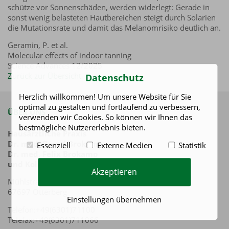
schütze vor Sonnenschäden, werden widerlegt: Gerade in
sonst wenig belasteten Hautbereichen steigt durch Solarien
die Mutationsrate und damit das Melanomrisiko deutlich an.
Geramin, P. et al.
Molecular effects of indoor tanning
Science Advances 12/2025
Zurück zur Übersicht
Datenschutz
Herzlich willkommen! Um unsere Website für Sie
optimal zu gestalten und fortlaufend zu verbessern,
ÜBER UNS
verwenden wir Cookies. So können wir Ihnen das
bestmögliche Nutzererlebnis bieten.
Hausärztliche Praxis
Dr. med. Bernd Brokamp
Essenziell
Externe Medien
Statistik
Dr. med. Felix Brokamp
und Kollegen
Akzeptieren
Mühlstraße 17-21
67697 Otterberg
Einstellungen übernehmen
Telefon:+49(6301)71100
Telefax:+49(6301)711066