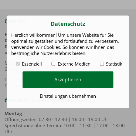
ÜBER UNS
Datenschutz
Hausärztliche Praxis
Herzlich willkommen! Um unsere Website für Sie
Dr. med. Bernd Brokamp
optimal zu gestalten und fortlaufend zu verbessern,
Dr. med. Felix Brokamp
verwenden wir Cookies. So können wir Ihnen das
und Kollegen
bestmögliche Nutzererlebnis bieten.
Mühlstraße 17-21
Essenziell
Externe Medien
Statistik
67697 Otterberg
Akzeptieren
Telefon:+49(6301)71100
Telefax:+49(6301)711066
Einstellungen übernehmen
ÖFFNUNGS- & SPRECHZEITEN
Montag
Öffnungszeiten: 07:30 - 12:30 | 16:00 - 19:00 Uhr
Sprechstunde ohne Termin: 10:00 - 11:30 | 17:00 - 18:00
Uhr