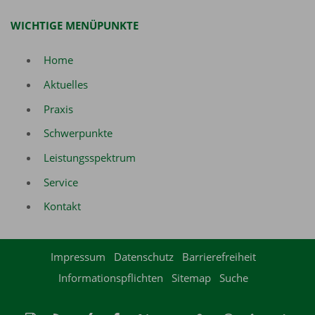
WICHTIGE MENÜPUNKTE
Home
Aktuelles
Praxis
Schwerpunkte
Leistungsspektrum
Service
Kontakt
Impressum
Datenschutz
Barrierefreiheit
Informationspflichten
Sitemap
Suche
Diese
RSS-
Auf
Auf
Auf
Per
vCard
Auf
tel:+49(
Na