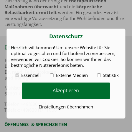
Gleichzeitig kann der Erfolg der
therapeutischen
Maßnahmen überwacht
und die
körperliche
Belastbarkeit ermittelt
werden. Ein gesundes Herz ist
eine wichtige Voraussetzung für Ihr Wohlbefinden und Ihre
Leistungsfähigkeit.
Datenschutz
Herzlich willkommen! Um unsere Website für Sie
ÜBER UNS
optimal zu gestalten und fortlaufend zu verbessern,
verwenden wir Cookies. So können wir Ihnen das
Hausärztliche Praxis
bestmögliche Nutzererlebnis bieten.
Dr. med. Bernd Brokamp
Dr. med. Felix Brokamp
Essenziell
Externe Medien
Statistik
und Kollegen
Mühlstraße 17-21
Akzeptieren
67697 Otterberg
Telefon:+49(6301)71100
Einstellungen übernehmen
Telefax:+49(6301)711066
ÖFFNUNGS- & SPRECHZEITEN