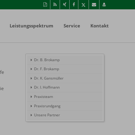
Diese
RSS-
Auf
Auf
Auf
Per
vCard
Seite
Feed
Xing
Facebook
Twitter
Mail
speichern
als
mitteilen
teilen
teilen
empfehlen
PDF
Leistungsspektrum
Service
Kontakt
drucken
Dr. B. Brokamp
Dr. F. Brokamp
fe
Dr. K. Gansmüller
Dr. I. Hoffmann
ie
Praxisteam
Praxisrundgang
Unsere Partner