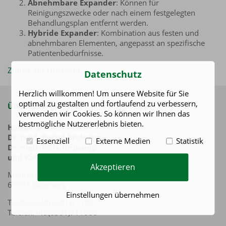
Abnehmbare Expander
: Können für
Reinigungszwecke oder nach einem festgelegten
Behandlungsplan entfernt werden.
Hybride Expander
: Kombination aus festen und
abnehmbaren Elementen, angepasst an spezifische
Patientenbedürfnisse.
Zurück zur Übersicht
Datenschutz
Herzlich willkommen! Um unsere Website für Sie
optimal zu gestalten und fortlaufend zu verbessern,
ÜBER UNS
verwenden wir Cookies. So können wir Ihnen das
bestmögliche Nutzererlebnis bieten.
Hausärztliche Praxis
Dr. med. Bernd Brokamp
Essenziell
Externe Medien
Statistik
Dr. med. Felix Brokamp
und Kollegen
Akzeptieren
Mühlstraße 17-21
67697 Otterberg
Einstellungen übernehmen
Telefon:+49(6301)71100
Telefax:+49(6301)711066