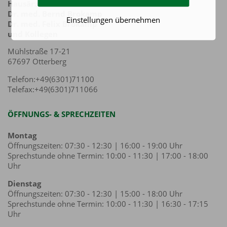
Hausärztliche Praxis
Dr. med. Bernd Brokamp
Einstellungen übernehmen
Dr. med. Felix Brokamp
und Kollegen
Mühlstraße 17-21
67697 Otterberg
Telefon:+49(6301)71100
Telefax:+49(6301)711066
ÖFFNUNGS- & SPRECHZEITEN
Montag
Öffnungszeiten: 07:30 - 12:30 | 16:00 - 19:00 Uhr
Sprechstunde ohne Termin: 10:00 - 11:30 | 17:00 - 18:00
Uhr
Dienstag
Öffnungszeiten: 07:30 - 12:30 | 15:00 - 18:00 Uhr
Sprechstunde ohne Termin: 10:00 - 11:30 | 16:30 - 17:15
Uhr