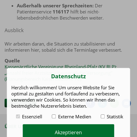
Außerhalb unserer Sprechzeiten:
Der
Patientenservice
116117
hilft bei nicht-
lebensbedrohlichen Beschwerden weiter.
Ausblick
Wir arbeiten daran, die Situation zu stabilisieren und
informieren hier, sobald sich die Terminlage verbessert.
Quelle
Kassenärztliche Vereinigung Rheinland-Pfalz (KV RLP):
„Anzahl freier Arztsitze – hausärztliche Versorgung“
Datenschutz
(Planungsbereich Kaiserslautern: 10).
Herzlich willkommen! Um unsere Website für Sie
Auf
Auf
Auf
Pe
optimal zu gestalten und fortlaufend zu verbessern,
Facebook
Twitter
Whatsa
Ma
verwenden wir Cookies. So können wir Ihnen das
teilen
teilen
teilen
e
Zur Übersicht
bestmögliche Nutzererlebnis bieten.
Essenziell
Externe Medien
Statistik
ÜBER UNS
Akzeptieren