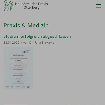
Tog
nav
Praxis & Medizin
Studium erfolgreich abgeschlossen
23.04.2025
| von Dr. Felix Brokamp
Auf
Auf
Auf
Pe
Facebook
Twitter
Whatsa
Ma